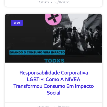
TODXS
18/11/2025
Blog
Responsabilidade Corporativa
LGBTI+: Como A NIVEA
Transformou Consumo Em Impacto
Social