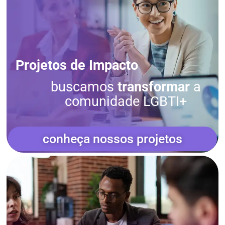
Projetos de Impacto
buscamos
transformar
a
comunidade LGBTI+
conheça nossos projetos