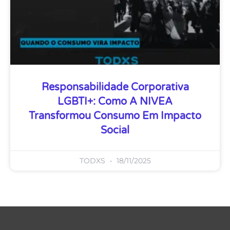
Responsabilidade Corporativa
LGBTI+: Como A NIVEA
Transformou Consumo Em Impacto
Social
TODXS
18/11/2025