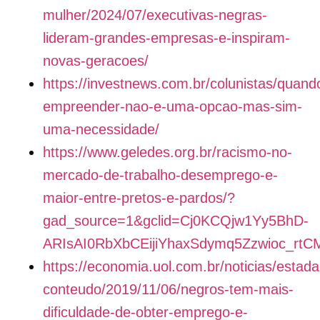
mulher/2024/07/executivas-negras-
lideram-grandes-empresas-e-inspiram-
novas-geracoes/
https://investnews.com.br/colunistas/quand
empreender-nao-e-uma-opcao-mas-sim-
uma-necessidade/
https://www.geledes.org.br/racismo-no-
mercado-de-trabalho-desemprego-e-
maior-entre-pretos-e-pardos/?
gad_source=1&gclid=Cj0KCQjw1Yy5BhD-
ARIsAI0RbXbCEijiYhaxSdymq5Zzwioc_r
https://economia.uol.com.br/noticias/estada
conteudo/2019/11/06/negros-tem-mais-
dificuldade-de-obter-emprego-e-