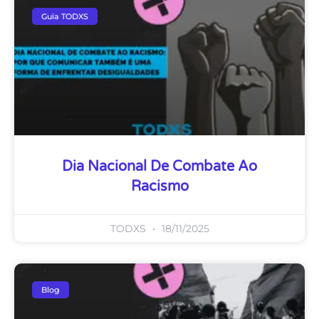
Guia TODXS
Dia Nacional De Combate Ao
Racismo
TODXS
18/11/2025
Blog