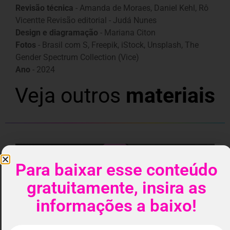
Revisão técnica
- Amanda de Moraes, Daniel Kehl, Rô
Vicentte Revisão editorial - Judá Nunes
Design e diagramação
- Mariana Citon
Fotos
- Brasil com S, Freepik, iStock, Unsplash, The
Gender Spectrum Collection (Vice)
Ano
- 2024
Veja outros
materiais
Para baixar esse conteúdo
gratuitamente, insira as
informações a baixo!