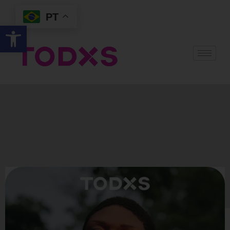
PT
Abrir a barra de ferramentas