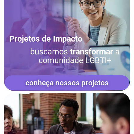
Projetos de Impacto
buscamos
transformar
a
comunidade LGBTI+
conheça nossos projetos